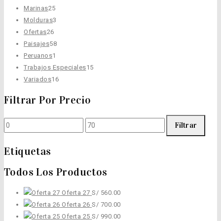
25
productos
Marinas
25
productos
3
Molduras
3
26
productos
Ofertas
26
productos
58
Paisajes
58
1
productos
Peruanos
1
producto
15
Trabajos Especiales
15
16
productos
Variados
16
productos
Filtrar Por Precio
Precio
Precio
Filtrar
mínimo
máximo
Etiquetas
Todos Los Productos
Oferta 27
S/
560.00
Oferta 26
S/
700.00
Oferta 25
S/
990.00