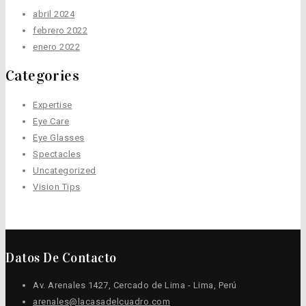
abril 2024
febrero 2022
enero 2022
Categories
Expertise
Eye Care
Eye Glasses
Spectacles
Uncategorized
Vision Tips
Datos De Contacto
Av. Arenales 1427, Cercado de Lima - Lima, Perú
arenales@lacasadelcuadro.com